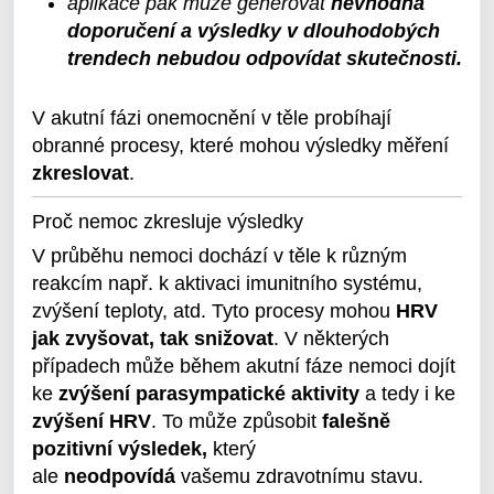
aplikace pak může generovat
nevhodná
doporučení a výsledky v dlouhodobých
trendech nebudou odpovídat skutečnosti.
V akutní fázi onemocnění v těle probíhají
obranné procesy, které mohou výsledky měření
zkreslovat
.
Proč nemoc zkresluje výsledky
V průběhu nemoci dochází v těle k různým
reakcím např. k aktivaci imunitního systému,
zvýšení teploty, atd. Tyto procesy mohou
HRV
jak zvyšovat, tak snižovat
. V některých
případech může během akutní fáze nemoci dojít
ke
zvýšení parasympatické aktivity
a tedy i ke
zvýšení HRV
. To může způsobit
falešně
pozitivní výsledek,
který
ale
neodpovídá
vašemu zdravotnímu stavu.