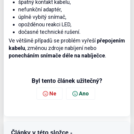
špatný kontakt kabelu,
nefunkční adaptér,
úplně vybitý snímač,
opožděnou reakci LED,
dočasné technické rušení.
Ve většině případů se problém vyřeší
přepojením
kabelu
, změnou zdroje nabíjení nebo
ponecháním snímače déle na nabíječce
.
Byl tento článek užitečný?
Ne
Ano
Články v této složce -