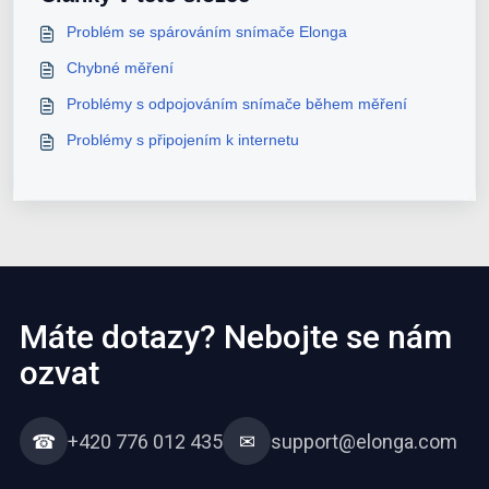
Problém se spárováním snímače Elonga
Chybné měření
Problémy s odpojováním snímače během měření
Problémy s připojením k internetu
Máte dotazy? Nebojte se nám
ozvat
☎
+420 776 012 435
✉
support@elonga.com