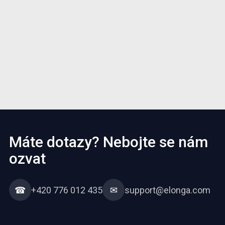
Máte dotazy? Nebojte se nám
ozvat
☎
+420 776 012 435
✉
support@elonga.com