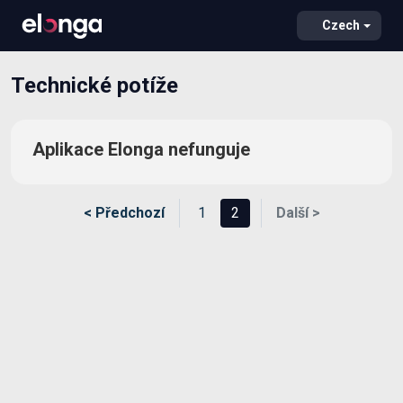
Czech
Technické potíže
Aplikace Elonga nefunguje
< Předchozí
1
2
Další >